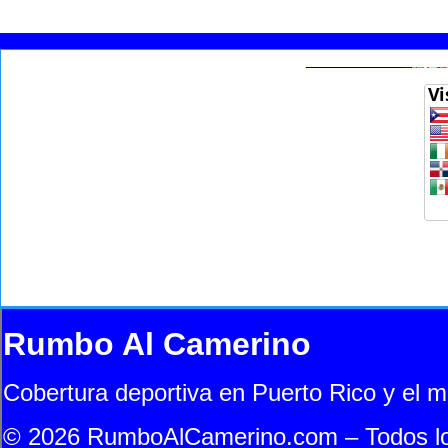
Rumbo Al Camerino
Cobertura deportiva en Puerto Rico y el 
© 2026 RumboAlCamerino.com – Todos lo