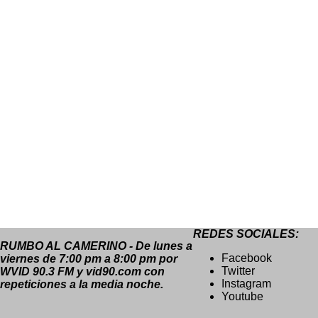
REDES SOCIALES:
RUMBO AL CAMERINO - De lunes a
Facebook
viernes de 7:00 pm a 8:00 pm por
Twitter
WVID 90.3 FM y vid90.com con
Instagram
repeticiones a la media noche.
Youtube