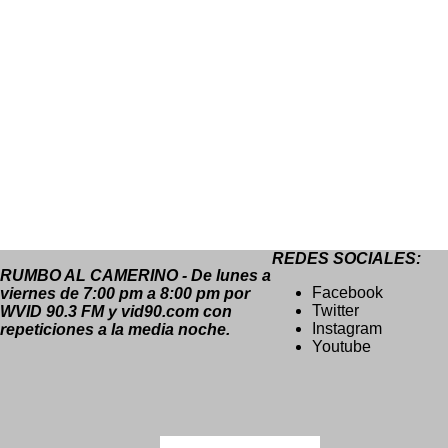
REDES SOCIALES:
RUMBO AL CAMERINO - De lunes a
Facebook
viernes de 7:00 pm a 8:00 pm por
Twitter
WVID 90.3 FM y vid90.com con
Instagram
repeticiones a la media noche.
Youtube