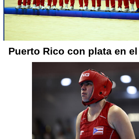
Puerto Rico con plata en 