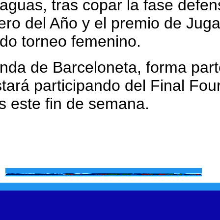
Caguas, tras copar la fase defe
bero del Año y el premio de Ju
ado torneo femenino.
unda de Barceloneta, forma part
ará participando del Final Fou
ls este fin de semana.