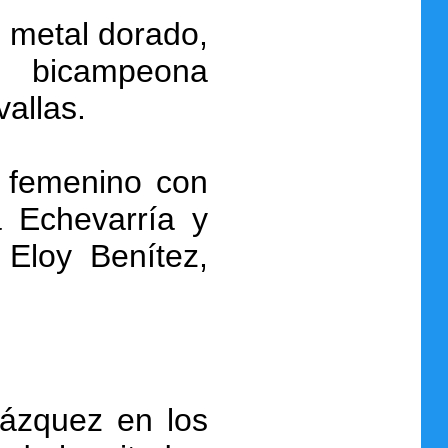
l metal dorado,
n bicampeona
allas.
 femenino con
 Echevarría y
 Eloy Benítez,
Vázquez en los