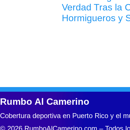
Verdad Tras la C
Hormigueros y 
Rumbo Al Camerino
Cobertura deportiva en Puerto Rico y el 
© 2026 RumboAlCamerino.com – Todos lo