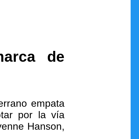
marca de
errano empata
tar por la vía
eyenne Hanson,