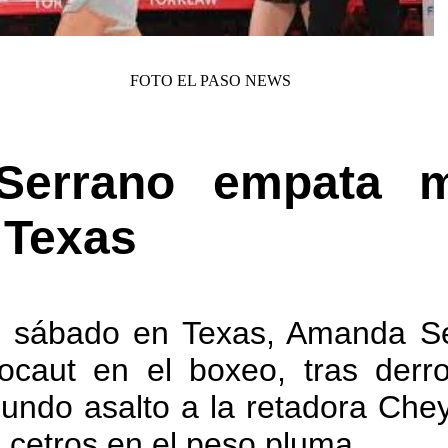
FOTO EL PASO NEWS
Serrano empata 
 Texas
l sábado en Texas, Amanda S
caut en el boxeo, tras derro
gundo asalto a la retadora Ch
 cetros en el peso pluma.