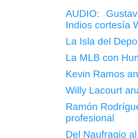
AUDIO: Gustav
Indios
cortesía 
La Isla del Depo
La MLB con Hu
Kevin Ramos ana
Willy Lacourt an
Ramón Rodríguez
profesional
Del Naufragio a