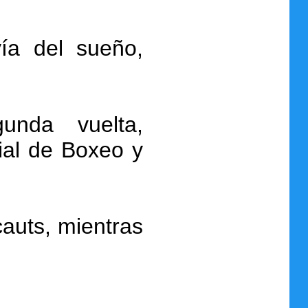
vía del sueño,
unda vuelta,
ial de Boxeo y
auts, mientras