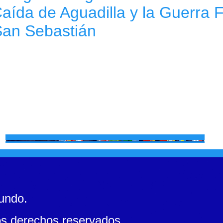
aída de Aguadilla y la Guerra F
San Sebastián
mundo.
s derechos reservados.