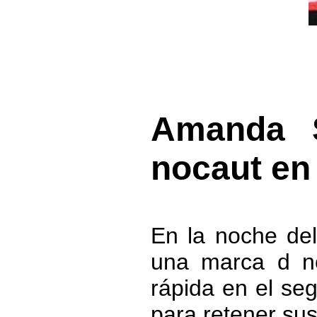
Amanda 
nocaut en
En la noche de
una marca d no
rápida en el se
para retener sus