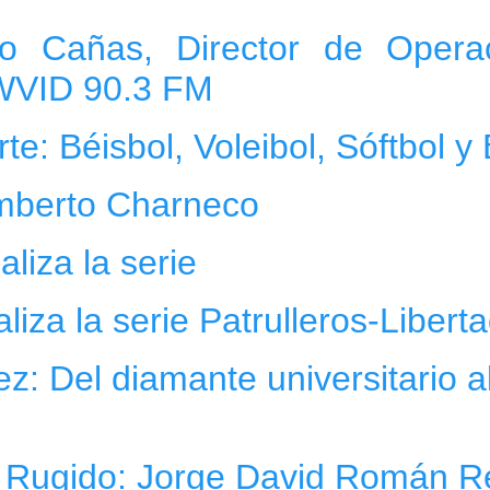
o Cañas, Director de Opera
WVID 90.3 FM
rte: Béisbol, Voleibol, Sóftbol 
mberto Charneco
liza la serie
aliza la serie Patrulleros-Libert
: Del diamante universitario a
l Rugido: Jorge David Román Re