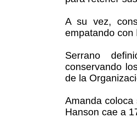
A su vez, cons
empatando con l
Serrano defi
conservando los
de la Organizac
Amanda coloca s
Hanson cae a 17-