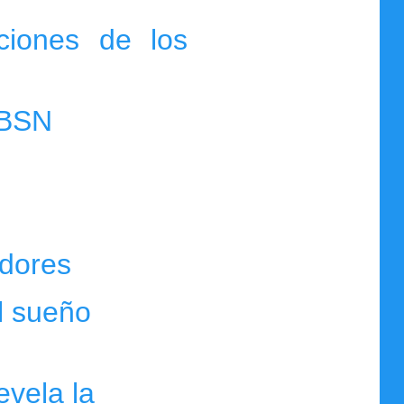
ciones de los
y BSN
adores
l sueño
vela la